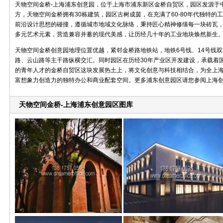
天物空间金桥-上海浦东创意园，位于上海市浦东新区金桥自贸区，园区发源于
方，天物空间金桥拥有30栋建筑，园区古树成茵，在充满了60-80年代独特
前沿设计思想的碰撞，遵循城市地域文化脉络，秉持匠心精神修缮每一块砖瓦
多元艺术元素，营造兼容并蓄的现代美感，让历经几十年的工业地块焕然新生
天物空间金桥创意园地理位置优越，紧邻金桥路地铁站，地铁6号线、14号线
路、云山路等主干路纵横交汇。同时园区在历经30年产业区开发建设，承载着
的青年人才的金桥自贸区这块发展热土上，将文化创意与科技相结合，为全上
富想象力创造力的独特办公和商业配套空间。更多浦东创意园区请您参阅上海
天物空间金桥-上海浦东创意园区图库